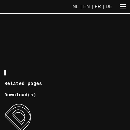
NL
EN
FR
DE
Related pages
Download(s)